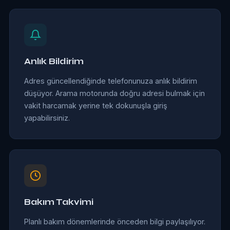
Anlık Bildirim
Adres güncellendiğinde telefonunuza anlık bildirim
düşüyor. Arama motorunda doğru adresi bulmak için
vakit harcamak yerine tek dokunuşla giriş
yapabilirsiniz.
Bakım Takvimi
Planlı bakım dönemlerinde önceden bilgi paylaşılıyor.