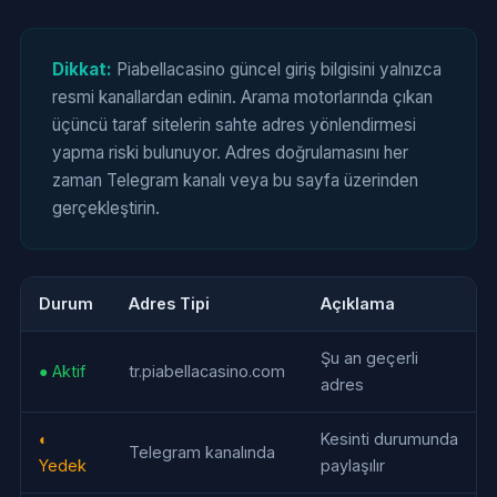
Dikkat:
Piabellacasino güncel giriş bilgisini yalnızca
resmi kanallardan edinin. Arama motorlarında çıkan
üçüncü taraf sitelerin sahte adres yönlendirmesi
yapma riski bulunuyor. Adres doğrulamasını her
zaman Telegram kanalı veya bu sayfa üzerinden
gerçekleştirin.
Durum
Adres Tipi
Açıklama
Şu an geçerli
● Aktif
tr.piabellacasino.com
adres
◐
Kesinti durumunda
Telegram kanalında
Yedek
paylaşılır