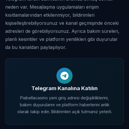
neden var. Mesajlaşma uygulamaları erişim
kısıtlamalarından etkilenmiyor, bildirimleri
kişiselleştirebiliyorsunuz ve kanal geçmişinde önceki
adresleri de görebiliyorsunuz. Ayrıca bakım süreleri,
planlı kesintiler ve platform yenilikleri gibi duyurular
da bu kanaldan paylaşılıyor.
Telegram Kanalına Katılın
Piabellacasino yeni giriş adresi değişikliklerini,
bakım duyurularını ve platform haberlerini anlık
olarak takip edin. Bildirimleri açık tutmanız yeterli.