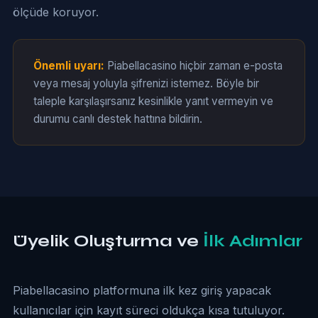
ölçüde koruyor.
Önemli uyarı:
Piabellacasino hiçbir zaman e-posta
veya mesaj yoluyla şifrenizi istemez. Böyle bir
taleple karşılaşırsanız kesinlikle yanıt vermeyin ve
durumu canlı destek hattına bildirin.
Üyelik Oluşturma ve
İlk Adımlar
Piabellacasino platformuna ilk kez giriş yapacak
kullanıcılar için kayıt süreci oldukça kısa tutuluyor.