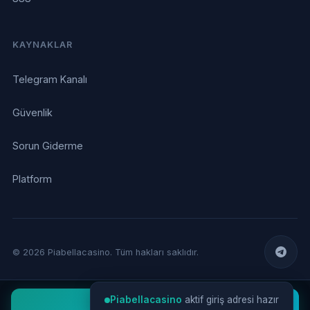
KAYNAKLAR
Telegram Kanalı
Güvenlik
Sorun Giderme
Platform
© 2026 Piabellacasino. Tüm hakları saklıdır.
Piabellacasino
aktif giriş adresi hazır
Hemen Giriş Yap