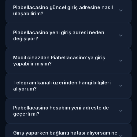
Piabellacasino güncel giriş adresine nasıl
ulaşabilirim?
Piabellacasino yeni giriş adresi neden
değişiyor?
Mobil cihazdan Piabellacasino'ya giriş
yapabilir miyim?
Telegram kanalı üzerinden hangi bilgileri
alıyorum?
Piabellacasino hesabım yeni adreste de
geçerli mi?
Giriş yaparken bağlantı hatası alıyorsam ne