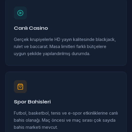
Canlı Casino
Gerçek krupiyelerle HD yayın kalitesinde blackjack,
rulet ve baccarat. Masa limitleri farklı bütçelere
uygun şekilde yapılandırılmış durumda.
Spor Bahisleri
Futbol, basketbol, tenis ve e-spor etkinliklerine canlı
bahis olanağı. Maç öncesi ve maç sırası çok sayıda
bahis marketi mevcut.