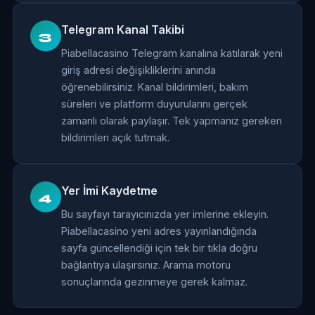
Telegram Kanal Takibi
Piabellacasino Telegram kanalına katılarak yeni
giriş adresi değişikliklerini anında
öğrenebilirsiniz. Kanal bildirimleri, bakım
süreleri ve platform duyurularını gerçek
zamanlı olarak paylaşır. Tek yapmanız gereken
bildirimleri açık tutmak.
Yer İmi Kaydetme
Bu sayfayı tarayıcınızda yer imlerine ekleyin.
Piabellacasino yeni adres yayınlandığında
sayfa güncellendiği için tek bir tıkla doğru
bağlantıya ulaşırsınız. Arama motoru
sonuçlarında gezinmeye gerek kalmaz.