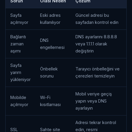
Sorun
Olası Neden
Çözüm
Sayfa
Eski adres
Güncel adresi bu
açılmıyor
kullanılıyor
sayfadan kontrol edin
Bağlantı
DNS ayarlarını 8.8.8.8
DNS
zaman
veya 1.1.1.1 olarak
engellemesi
aşımı
değiştirin
Sayfa
Önbellek
Tarayıcı önbelleğini ve
yarım
sorunu
çerezleri temizleyin
yükleniyor
Mobil veriye geçiş
Mobilde
Wi-Fi
yapın veya DNS
açılmıyor
kısıtlaması
ayarlayın
Adresi tekrar kontrol
SSL
Sahte site
edin, resmi