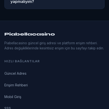
yapmalıyım?
Piabellacasino
Piabellacasino güncel giriş adresi ve platform erişim rehberi.
Adres değişikliklerinde kesintisiz erişim için bu sayfayı takip edin.
HIZLI BAĞLANTILAR
Güncel Adres
Erişim Rehberi
Mobil Giriş
SSS