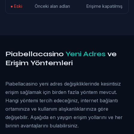
● Eski
Önceki alan adları
Erişime kapatılmış
Piabellacasino
Yeni Adres
ve
Erişim Yöntemleri
Piabellacasino yeni adres değişikliklerinde kesintisiz
erişim sağlamak için birden fazla yöntem mevcut.
Hangi yöntemi tercih edeceğiniz, internet bağlantı
ortamınıza ve kullanım alışkanlıklarınıza göre
değişebilir. Aşağıda en yaygın erişim yollarını ve her
birinin avantajlarını bulabilirsiniz.