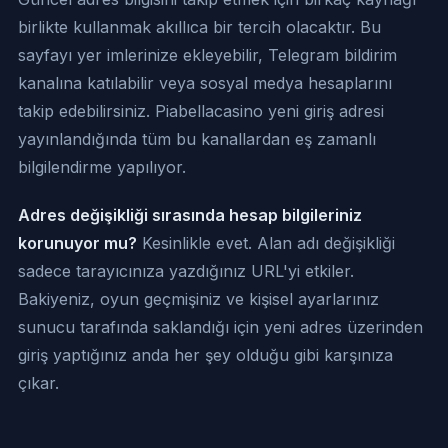
birlikte kullanmak akıllıca bir tercih olacaktır. Bu
sayfayı yer imlerinize ekleyebilir, Telegram bildirim
kanalına katılabilir veya sosyal medya hesaplarını
takip edebilirsiniz. Piabellacasino yeni giriş adresi
yayınlandığında tüm bu kanallardan eş zamanlı
bilgilendirme yapılıyor.
Adres değişikliği sırasında hesap bilgileriniz
korunuyor mu?
Kesinlikle evet. Alan adı değişikliği
sadece tarayıcınıza yazdığınız URL'yi etkiler.
Bakiyeniz, oyun geçmişiniz ve kişisel ayarlarınız
sunucu tarafında saklandığı için yeni adres üzerinden
giriş yaptığınız anda her şey olduğu gibi karşınıza
çıkar.