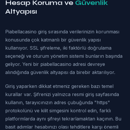
Hesap Koruma ve
Güvenlik
Altyapısı
Piabellacasino giriş sırasında verilerinizin korunması
konusunda çok katmanlı bir güvenlik yapısı
kullanıyor. SSL şifreleme, iki faktörlü doğrulama
seçeneği ve oturum yönetim sistemi bunların başında
geliyor. Yeni bir piabellacasino adresi devreye
alındığında güvenlik altyapısı da birebir aktarılıyor.
Giriş yaparken dikkat etmeniz gereken bazı temel
kurallar var. Şifrenizi yalnızca resmi giriş sayfasında
kullanın, tarayıcınızın adres çubuğunda "https"
protokolünü ve kilit simgesini kontrol edin, farklı
platformlarda aynı şifreyi tekrarlamaktan kaçının. Bu
basit adımlar hesabınızı olası tehditlere karşı önemli