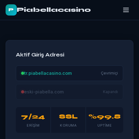
Piabellacasino
P
Aktif Giriş Adresi
tr.piabellacasino.com
Çevrimiçi
eski-piabella.com
Kapandı
7/24
SSL
%99.8
ERIŞIM
KORUMA
UPTIME