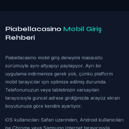
Piabellacasino
Mobil Giriş
Rehberi
Piabellacasino mobil giriş deneyimi masaüstü
sürümüyle aynı altyapıyı paylaşıyor. Ayrı bir
uygulama indirmenize gerek yok, çünkü platform
mobil tarayıcılar için optimize edilmiş durumda.
Telefonunuzun veya tabletinizin varsayılan
tarayıcısıyla güncel adrese girdiğinizde arayüz ekran
boyutunuza göre kendini ayarlıyor.
iOS kullanıcıları Safari üzerinden, Android kullanıcıları
ise Chrome veya Samsung Internet tarayıcısıyla