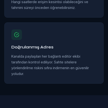
Hangi saatlerde erişim kesintisi olabileceğini ve
tahmini süreyi önceden öğrenebilirsiniz.
Doğrulanmış Adres
Kanalda paylaşılan her bağlantı editör ekibi
tarafından kontrol ediliyor. Sahte sitelere
yönlendirilme riskini sıfıra indirmenin en güvenilir
yoludur.