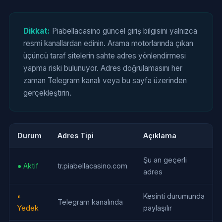
Dikkat:
Piabellacasino güncel giriş bilgisini yalnızca
resmi kanallardan edinin. Arama motorlarında çıkan
üçüncü taraf sitelerin sahte adres yönlendirmesi
yapma riski bulunuyor. Adres doğrulamasını her
zaman Telegram kanalı veya bu sayfa üzerinden
gerçekleştirin.
Durum
Adres Tipi
Açıklama
Şu an geçerli
● Aktif
tr.piabellacasino.com
adres
◐
Kesinti durumunda
Telegram kanalında
Yedek
paylaşılır