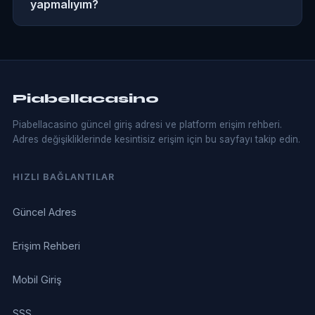
yapmalıyım?
Piabellacasino
Piabellacasino güncel giriş adresi ve platform erişim rehberi.
Adres değişikliklerinde kesintisiz erişim için bu sayfayı takip edin.
HIZLI BAĞLANTILAR
Güncel Adres
Erişim Rehberi
Mobil Giriş
SSS