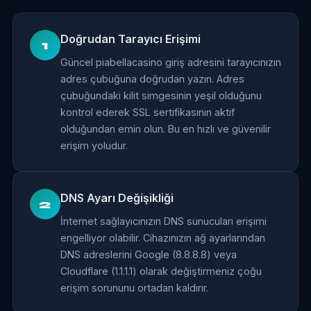
Doğrudan Tarayıcı Erişimi
Güncel piabellacasino giriş adresini tarayıcınızın
adres çubuğuna doğrudan yazın. Adres
çubuğundaki kilit simgesinin yeşil olduğunu
kontrol ederek SSL sertifikasının aktif
olduğundan emin olun. Bu en hızlı ve güvenilir
erişim yoludur.
DNS Ayarı Değişikliği
İnternet sağlayıcınızın DNS sunucuları erişimi
engelliyor olabilir. Cihazınızın ağ ayarlarından
DNS adreslerini Google (8.8.8.8) veya
Cloudflare (1.1.1.1) olarak değiştirmeniz çoğu
erişim sorununu ortadan kaldırır.