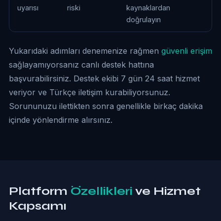
uyarısı
riski
kaynaklardan
doğrulayın
Yukarıdaki adımları denemenize rağmen
güvenli erişim
sağlayamıyorsanız canlı destek hattına
başvurabilirsiniz. Destek ekibi 7 gün 24 saat hizmet
veriyor ve Türkçe iletişim kurabiliyorsunuz.
Sorununuzu ilettikten sonra genellikle birkaç dakika
içinde yönlendirme alırsınız.
Platform
Özellikleri
ve Hizmet
Kapsamı