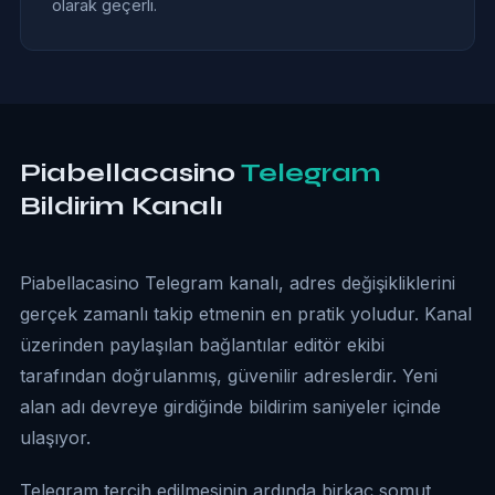
olarak geçerli.
Piabellacasino
Telegram
Bildirim Kanalı
Piabellacasino Telegram kanalı, adres değişikliklerini
gerçek zamanlı takip etmenin en pratik yoludur. Kanal
üzerinden paylaşılan bağlantılar editör ekibi
tarafından doğrulanmış, güvenilir adreslerdir. Yeni
alan adı devreye girdiğinde bildirim saniyeler içinde
ulaşıyor.
Telegram tercih edilmesinin ardında birkaç somut