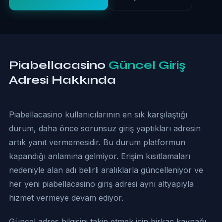
Piabellacasino
Güncel Giriş
Adresi Hakkında
Piabellacasino kullanıcılarının en sık karşılaştığı
durum, daha önce sorunsuz giriş yaptıkları adresin
artık yanıt vermemesidir. Bu durum platformun
kapandığı anlamına gelmiyor. Erişim kısıtlamaları
nedeniyle alan adı belirli aralıklarla güncelleniyor ve
her yeni piabellacasino giriş adresi aynı altyapıyla
hizmet vermeye devam ediyor.
Güncel adres bilgisini takip etmek için birkaç kaynağı