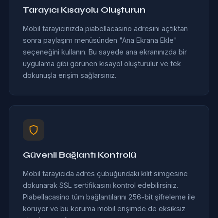
Tarayıcı Kısayolu Oluşturun
Mobil tarayıcınızda piabellacasino adresini açtıktan
sonra paylaşım menüsünden "Ana Ekrana Ekle"
seçeneğini kullanın. Bu sayede ana ekranınızda bir
uygulama gibi görünen kısayol oluşturulur ve tek
dokunuşla erişim sağlarsınız.
Güvenli Bağlantı Kontrolü
Mobil tarayıcıda adres çubuğundaki kilit simgesine
dokunarak SSL sertifikasını kontrol edebilirsiniz.
Piabellacasino tüm bağlantılarını 256-bit şifreleme ile
koruyor ve bu koruma mobil erişimde de eksiksiz