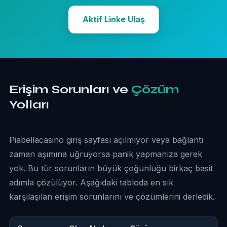
Aktif Linke Ulaş
Erişim Sorunları ve
Çözüm
Yolları
Piabellacasino giriş sayfası açılmıyor veya bağlantı
zaman aşımına uğruyorsa panik yapmanıza gerek
yok. Bu tür sorunların büyük çoğunluğu birkaç basit
adımla çözülüyor. Aşağıdaki tabloda en sık
karşılaşılan erişim sorunlarını ve çözümlerini derledik.