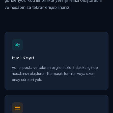
gönderiyor. Kod ile birlikte yeni şifrenizi oluşturabilir
ve hesabınıza tekrar erişebilirsiniz.
Hızlı Kayıt
Ad, e-posta ve telefon bilgilerinizle 2 dakika içinde
hesabınızı oluşturun. Karmaşık formlar veya uzun
onay süreleri yok.