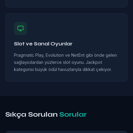
Slot ve Sanal Oyunlar
Pragmatic Play, Evolution ve NetEnt gibi önde gelen
sağlayıcılardan yüzlerce slot oyunu. Jackpot
kategorisi büyük ödül havuzlarıyla dikkat çekiyor.
Sıkça Sorulan
Sorular